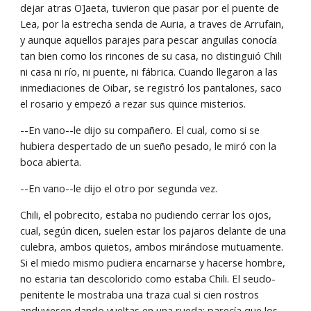
dejar atras O]aeta, tuvieron que pasar por el puente de 
Lea, por la estrecha senda de Auria, a traves de Arrufain, 
y aunque aquellos parajes para pescar anguilas conocía 
tan bien como los rincones de su casa, no distinguió Chili 
ni casa ni río, ni puente, ni fábrica. Cuando llegaron a las 
inmediaciones de Oibar, se registró los pantalones, saco 
el rosario y empezó a rezar sus quince misterios.
--En vano--le dijo su compañero. El cual, como si se 
hubiera despertado de un sueño pesado, le miró con la 
boca abierta.
--En vano--le dijo el otro por segunda vez.
Chili, el pobrecito, estaba no pudiendo cerrar los ojos, 
cual, según dicen, suelen estar los pajaros delante de una 
culebra, ambos quietos, ambos mirándose mutuamente. 
Si el miedo mismo pudiera encarnarse y hacerse hombre, 
no estaria tan descolorido como estaba Chili. El seudo-
penitente le mostraba una traza cual si cien rostros 
anduviesen dando vueltas en una rueda; parecía que los 