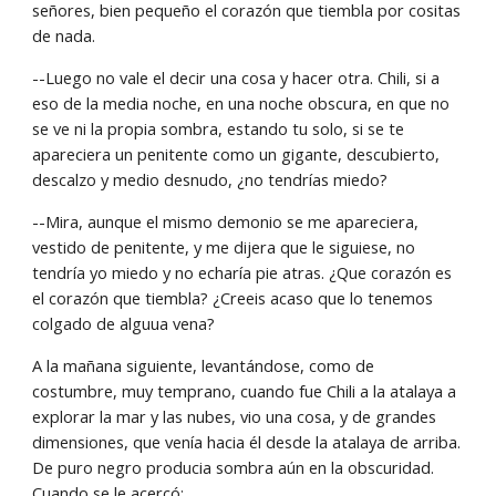
señores, bien pequeño el corazón que tiembla por cositas 
de nada.
--Luego no vale el decir una cosa y hacer otra. Chili, si a 
eso de la media noche, en una noche obscura, en que no 
se ve ni la propia sombra, estando tu solo, si se te 
apareciera un penitente como un gigante, descubierto, 
descalzo y medio desnudo, ¿no tendrías miedo?
--Mira, aunque el mismo demonio se me apareciera, 
vestido de penitente, y me dijera que le siguiese, no 
tendría yo miedo y no echaría pie atras. ¿Que corazón es 
el corazón que tiembla? ¿Creeis acaso que lo tenemos 
colgado de alguua vena?
A la mañana siguiente, levantándose, como de 
costumbre, muy temprano, cuando fue Chili a la atalaya a 
explorar la mar y las nubes, vio una cosa, y de grandes 
dimensiones, que venía hacia él desde la atalaya de arriba. 
De puro negro producia sombra aún en la obscuridad. 
Cuando se le acercó: