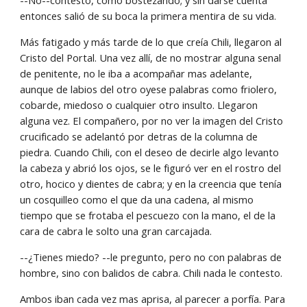
--No--contestó, como bostezando; y sin darse cuenta 
entonces salió de su boca la primera mentira de su vida.
Más fatigado y más tarde de lo que creía Chili, llegaron al 
Cristo del Portal. Una vez allí, de no mostrar alguna senal 
de penitente, no le iba a acompañar mas adelante, 
aunque de labios del otro oyese palabras como friolero, 
cobarde, miedoso o cualquier otro insulto. Llegaron 
alguna vez. El compañero, por no ver la imagen del Cristo 
crucificado se adelantó por detras de la columna de 
piedra. Cuando Chili, con el deseo de decirle algo levanto 
la cabeza y abrió los ojos, se le figuró ver en el rostro del 
otro, hocico y dientes de cabra; y en la creencia que tenía 
un cosquilleo como el que da una cadena, al mismo 
tiempo que se frotaba el pescuezo con la mano, el de la 
cara de cabra le solto una gran carcajada.
--¿Tienes miedo? --le pregunto, pero no con palabras de 
hombre, sino con balidos de cabra. Chili nada le contesto.
Ambos iban cada vez mas aprisa, al parecer a porfía. Para 