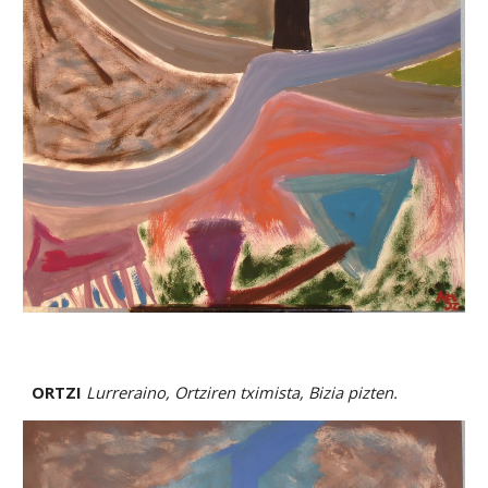
ORTZI 
Lurreraino, Ortziren tximista, Bizia pizten.