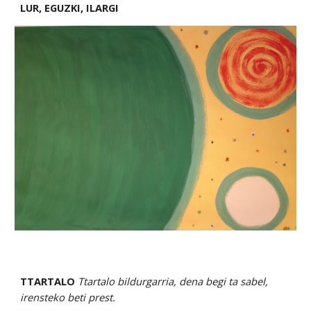
LUR, EGUZKI, ILARGI
TTARTALO 
Ttartalo bildurgarria, dena begi ta sabel, 
irensteko beti prest.