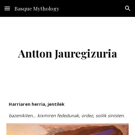
Basque Mythology
Skip to main content
Skip to navigation
Antton Jauregizuria
Harriaren herria, jentilek
bazenikiten... kixmiren fededunak, ordez, soilik sinisten.