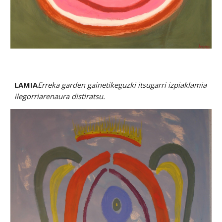
LAMIA
Erreka garden gainetikeguzki itsugarri izpiaklamia 
ilegorriarenaura distiratsu.