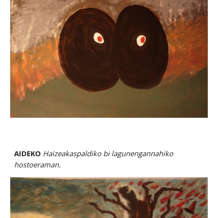
AIDEKO 
Haizeakaspaldiko bi lagunengannahiko 
hostoeraman.