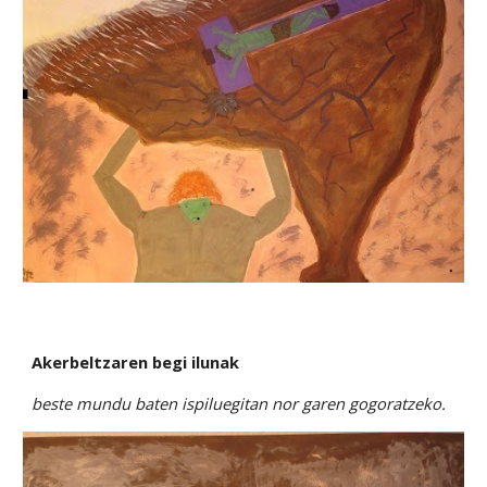
Akerbeltzaren begi ilunak
beste mundu baten ispiluegitan nor garen gogoratzeko.