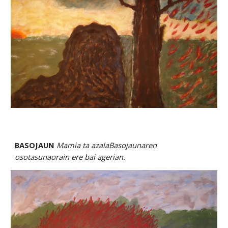
BASOJAUN 
Mamia ta azalaBasojaunaren 
osotasunaorain ere bai agerian.