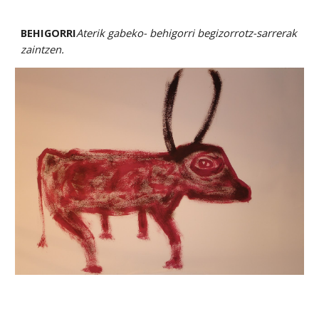
BEHIGORRI
Aterik gabeko- behigorri begizorrotz-sarrerak 
zaintzen.