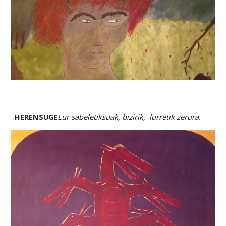
HERENSUGE
Lur sabeletiksuak, bizirik,  lurretik zerura.