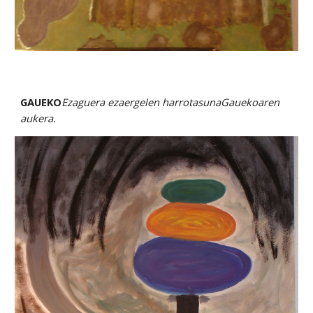
GAUEKO
Ezaguera ezaergelen harrotasunaGauekoaren 
aukera.