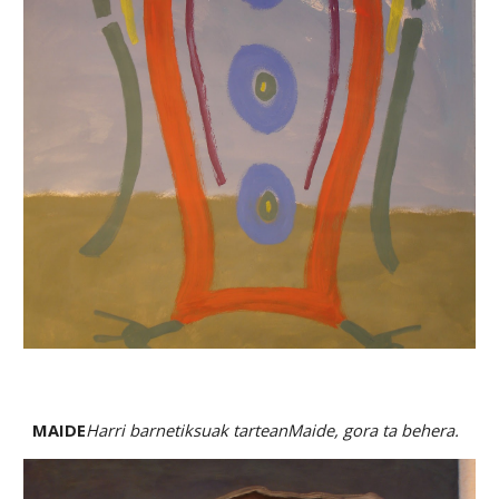
MAIDE
Harri barnetiksuak tarteanMaide, gora ta behera.