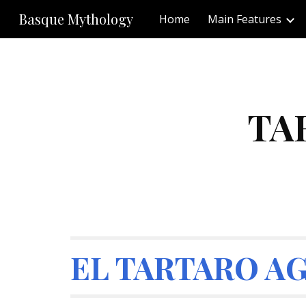
Basque Mythology
Home
Main Features
Sk
TA
EL TARTARO A