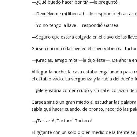
—¿Qué puedo hacer por ti? —le preguntó.
—Devuélveme mi libertad —le respondió el tartaro.
—Yo no tengo la llave —respondió Garsea.
—Seguro que estará colgada en el clavo de las llaves
Garsea encontró la llave en el clavo y liberó al tartar
—¡Gracias, amigo mío! —le dijo éste—. De ahora en
Al llegar la noche, la casa estaba engalanada para re
el establo vacío. La vergüenza y la rabia del dueño 
—¡Me gustaría comer crudo y sin sal el corazón de 
Garsea sintió un gran miedo al escuchar las palabr
sabía qué hacer cuando, de pronto, recordó las pala
—¡Tartaro! ¡Tartaro! Tartaro!
El gigante con un solo ojo en medio de la frente se 