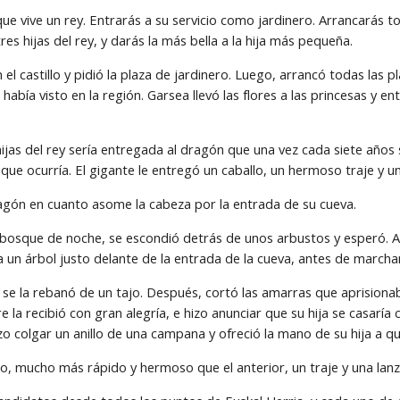
vive un rey. Entrarás a su servicio como jardinero. Arrancarás todo 
res hijas del rey, y darás la más bella a la hija más pequeña.
 el castillo y pidió la plaza de jardinero. Luego, arrancó todas las pla
abía visto en la región. Garsea llevó las flores a las princesas y
ijas del rey sería entregada al dragón que una vez cada siete años s
 que ocurría. El gigante le entregó un caballo, un hermoso traje y un
gón en cuanto asome la cabeza por la entrada de su cueva.
l bosque de noche, se escondió detrás de unos arbustos y esperó. A
a un árbol justo delante de la entrada de la cueva, antes de marchar
e la rebanó de un tajo. Después, cortó las amarras que aprisionaban
 la recibió con gran alegría, e hizo anunciar que su hija se casaría 
zo colgar un anillo de una campana y ofreció la mano de su hija a qu
llo, mucho más rápido y hermoso que el anterior, un traje y una lan