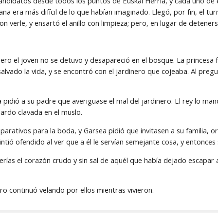
andidatos desde todos los puntos de Euskal Herria, y cada uno de e
a era más difícil de lo que habían imaginado. Llegó, por fin, el tu
 verle, y ensartó el anillo con limpieza; pero, en lugar de detener
pero el joven no se detuvo y desapareció en el bosque. La princesa fue
vado la vida, y se encontró con el jardinero que cojeaba. Al pregunt
pidió a su padre que averiguase el mal del jardinero. El rey lo mand
dardo clavada en el muslo.
arativos para la boda, y Garsea pidió que invitasen a su familia, or
ntió ofendido al ver que a él le servían semejante cosa, y entonces s
as el corazón crudo y sin sal de aquél que había dejado escapar al ta
aro continuó velando por ellos mientras vivieron.