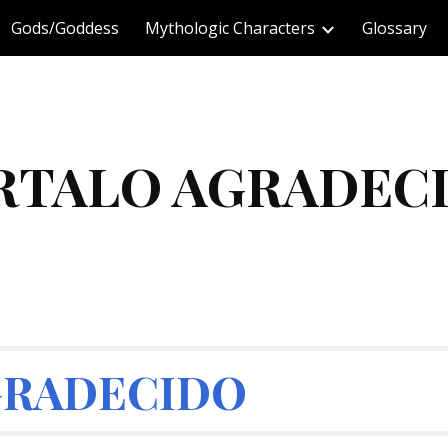
Gods/Goddess
Mythologic Characters
Glossary
ip to main content
Skip to navigat
RTALO AGRADEC
GRADECIDO