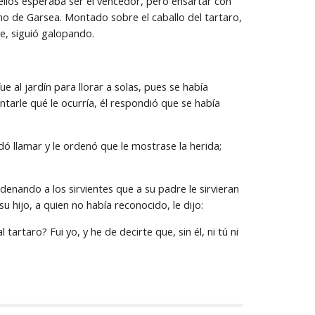
llos esperaba ser el vencedor, pero ensartar con 
rno de Garsea. Montado sobre el caballo del tartaro, 
se, siguió galopando.
 al jardín para llorar a solas, pues se había 
arle qué le ocurría, él respondió que se había 
ó llamar y le ordenó que le mostrase la herida; 
denando a los sirvientes que a su padre le sirvieran 
u hijo, a quien no había reconocido, le dijo:
rtaro? Fui yo, y he de decirte que, sin él, ni tú ni 