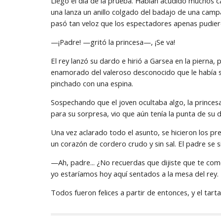
Llegó el día de la prueba. Habían acudido muchos c
una lanza un anillo colgado del badajo de una campan
pasó tan veloz que los espectadores apenas pudieron
—¡Padre! —gritó la princesa—, ¡Se va!
El rey lanzó su dardo e hirió a Garsea en la pierna, 
enamorado del valeroso desconocido que le había sal
pinchado con una espina.
Sospechando que el joven ocultaba algo, la princesa 
para su sorpresa, vio que aún tenía la punta de su 
Una vez aclarado todo el asunto, se hicieron los prep
un corazón de cordero crudo y sin sal. El padre se si
—Ah, padre... ¿No recuerdas que dijiste que te comerí
yo estaríamos hoy aquí sentados a la mesa del rey.
Todos fueron felices a partir de entonces, y el tart