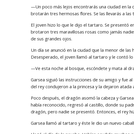
—Un poco más lejos encontrarás una ciudad en la que 
brotarán tres hermosas flores. Se las llevarás a las t
El joven hizo lo que le dijo el tartaro. Se presentó en
brotaron tres maravillosas rosas como jamás nadie h
de sus grandes ojos.
Un día se anunció en la ciudad que la menor de las h
Desesperado, el joven llamó al tartaro y le contó lo
—Ve esta noche al bosque, escóndete y mata al dra
Garsea siguió las instrucciones de su amigo y fue a
del rey condujeron a la princesa y la dejaron atada 
Poco después, el dragón asomó la cabeza y Garsea s
había reconocido, regresó al castillo, donde su padre
dragón, pero nadie se presentó. Entonces, el rey hi
Garsea llamó al tartaro y éste le dio un nuevo caba