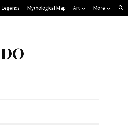
Legends
Mythological Map
Art
More
ion
IDO