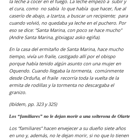
la leche a cocer en el fuego. La leche empezó a  subir y 
el cura, como  no sabía  lo que había  que hacer, fue al 
caserío de abajo, a Izartza, a buscar un recipiente;  para  
cuando volvió, no quedaba ya leche en el puchero. Por 
eso se dice: “Santa Marina, con poco se hace mucho” 
(Andre Santa Marina, gitxiagaz asko egiña).
En la casa del ermitaño de Santa Marina, hace mucho 
tiempo, vivía un fraile, castigado allí por el obispo 
porque había tenido algún asunto con una mujer en 
Oquendo. Cuando llegaba la tormenta,  comúnmente 
desde Orduña, el fraile  recorría toda la vuelta de la 
ermita de rodillas y la tormenta no descargaba el 
granizo.
(Ibídem, pp. 323 y 325)
Los “familiares” no le dejan morir a una solterona de Olarte
Los “familiares” hacen envejecer a su dueño siete años 
en uno y, además, no le dejan morir, si no que lo tienen 