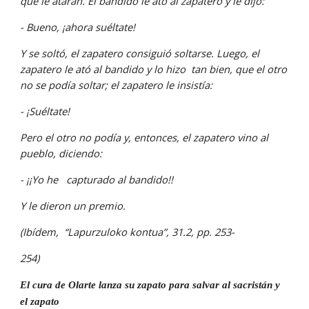
que le ataran. El bandido le ató al zapatero y le dijo:
- Bueno, ¡ahora suéltate!
Y se soltó, el zapatero consiguió soltarse. Luego, el 
zapatero le ató al bandido y lo hizo  tan bien, que el otro 
no se podía soltar; el zapatero le insistía:
- ¡Suéltate!
Pero el otro no podía y, entonces, el zapatero vino al 
pueblo, diciendo:
- ¡¡Yo he   capturado al bandido!!
Y le dieron un premio.
(Ibídem,  “Lapurzuloko kontua”, 31.2, pp. 253-
254)
El cura de Olarte lanza su zapato para salvar al sacristán y 
el zapato