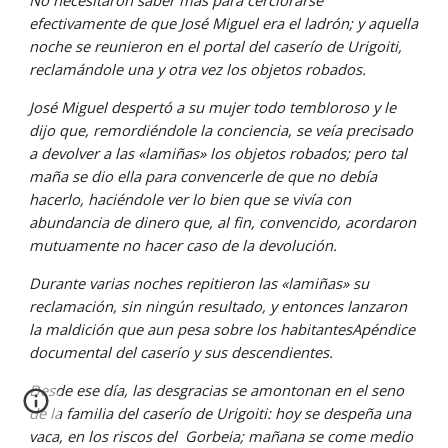
No necesitaron saber más para cerciorarse 
efectivamente de que José Miguel era el ladrón; y aquella 
noche se reunieron en el portal del caserío de Urigoiti, 
reclamándole una y otra vez los objetos robados.
José Miguel despertó a su mujer todo tembloroso y le 
dijo que, remordiéndole la conciencia, se veía precisado 
a devolver a las «lamiñas» los objetos robados; pero tal 
maña se dio ella para convencerle de que no debía 
hacerlo, haciéndole ver lo bien que se vivía con 
abundancia de dinero que, al fin, convencido, acordaron 
mutuamente no hacer caso de la devolución.
Durante varias noches repitieron las «lamiñas» su 
reclamación, sin ningún resultado, y entonces lanzaron 
la maldición que aun pesa sobre los habitantesApéndice 
documental del caserío y sus descendientes.
Desde ese día, las desgracias se amontonan en el seno 
de la familia del caserío de Urigoiti: hoy se despeña una 
vaca, en los riscos del  Gorbeia; mañana se come medio 