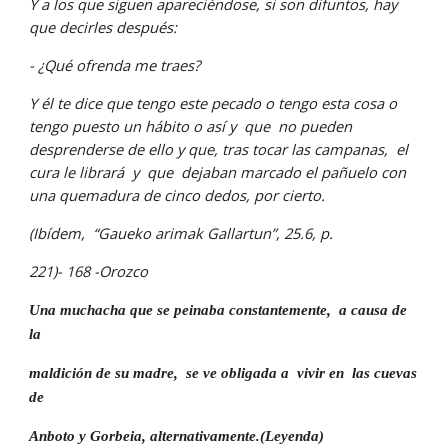
Y a los que siguen apareciéndose, si son difuntos, hay 
que decirles después:
- ¿Qué ofrenda me traes?
Y él te dice que tengo este pecado o tengo esta cosa o 
tengo puesto un hábito o así y  que  no pueden 
desprenderse de ello y que, tras tocar las campanas,  el 
cura le librará  y  que  dejaban marcado el pañuelo con 
una quemadura de cinco dedos, por cierto.
(Ibídem,  “Gaueko arimak Gallartun”, 25.6, p.
221)- 168 -Orozco
Una muchacha que se peinaba constantemente,  a causa de 
la
maldición de su madre,  se ve obligada a  vivir en  las cuevas 
de
Anboto y Gorbeia, alternativamente.(Leyenda)