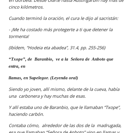
en Gorbeia. Desde Olarte hasta Austingarbin hay más de 
cinco kilómetros.
Cuando terminó la oración, el cura le dijo al sacristán:
- ¡Me ha costado más protegerte a ti que detener la 
tormenta!
(Ibídem, “Hodeia eta abadea”, 31.4, pp. 255-256)
“Txope”, de  Baranbio,  ve a la  Señora de  Anboto que 
entra, en
llamas, en Supelegor. (Leyenda oral)
Siendo yo joven, allí mismo, delante de la cueva, había 
una  carbonera y hay muchas de esas.
Y allí estaba uno de Baranbio, que le llamaban “Txope”, 
haciendo carbón.
Contaba cómo,  alrededor de las dos de la  madrugada,  
esa que llamaban “Señora de Anboto” vino en llamas y 